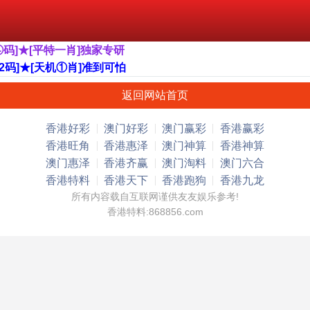
④码]★[平特一肖]独家专研
12码]★[天机①肖]准到可怕
返回网站首页
香港好彩
澳门好彩
澳门赢彩
香港赢彩
香港旺角
香港惠泽
澳门神算
香港神算
澳门惠泽
香港齐赢
澳门淘料
澳门六合
香港特料
香港天下
香港跑狗
香港九龙
所有内容载自互联网谨供友友娱乐参考!
香港特料:868856.com