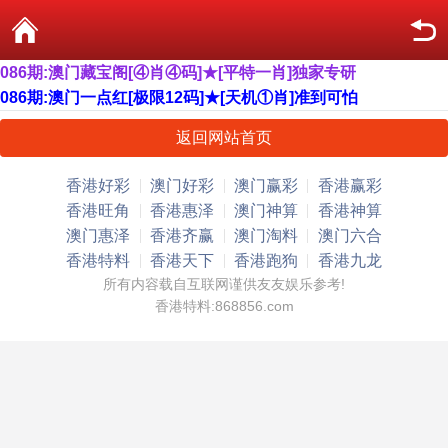
086期:澳门藏宝阁[④肖④码]★[平特一肖]独家专研
086期:澳门一点红[极限12码]★[天机①肖]准到可怕
返回网站首页
香港好彩
澳门好彩
澳门赢彩
香港赢彩
香港旺角
香港惠泽
澳门神算
香港神算
澳门惠泽
香港齐赢
澳门淘料
澳门六合
香港特料
香港天下
香港跑狗
香港九龙
所有内容载自互联网谨供友友娱乐参考!
香港特料:868856.com