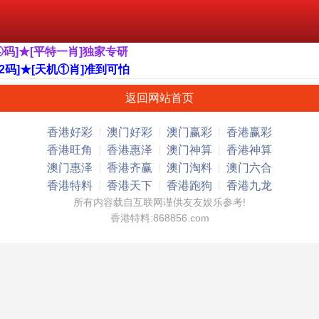
④码]★[平特一肖]独家专研
12码]★[天机①肖]准到可怕
返回网站首页
香港好彩
澳门好彩
澳门赢彩
香港赢彩
香港旺角
香港惠泽
澳门神算
香港神算
澳门惠泽
香港齐赢
澳门淘料
澳门六合
香港特料
香港天下
香港跑狗
香港九龙
所有内容载自互联网谨供友友娱乐参考!
香港特料:868856.com