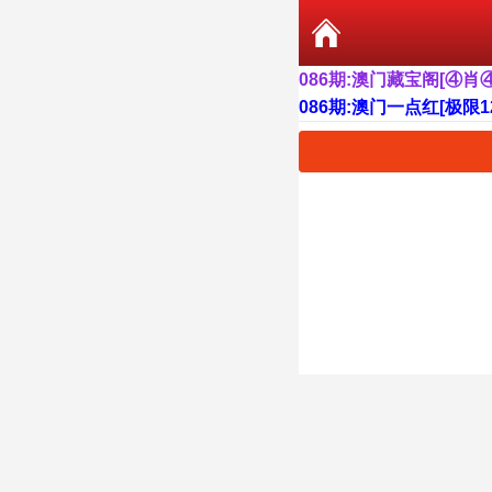
086期:澳门藏宝阁[④肖
086期:澳门一点红[极限