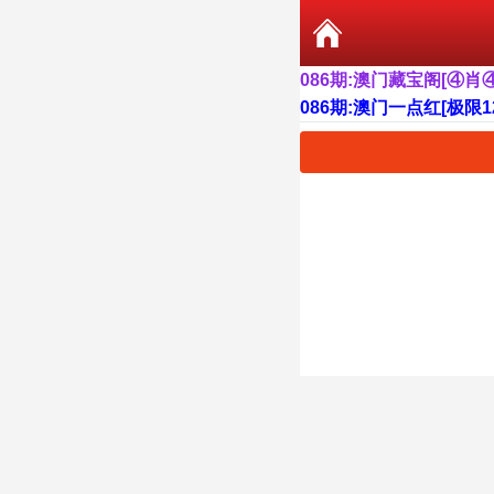
086期:澳门藏宝阁[④肖
086期:澳门一点红[极限