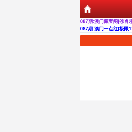
087期:澳门藏宝阁[④肖
087期:澳门一点红[极限