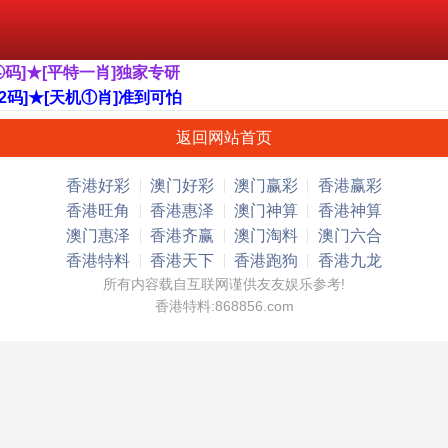
④码]★[平特一肖]独家专研
12码]★[天机①肖]准到可怕
返回网站首页
香港好彩
澳门好彩
澳门赢彩
香港赢彩
香港旺角
香港惠泽
澳门神算
香港神算
澳门惠泽
香港齐赢
澳门淘料
澳门六合
香港特料
香港天下
香港跑狗
香港九龙
所有内容载自互联网谨供友友娱乐参考!
香港特料:868856.com