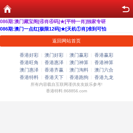
086期:澳门藏宝阁[④肖④码]★[平特一肖]独家专研
086期:澳门一点红[极限12码]★[天机①肖]准到可怕
返回网站首页
香港好彩
澳门好彩
澳门赢彩
香港赢彩
香港旺角
香港惠泽
澳门神算
香港神算
澳门惠泽
香港齐赢
澳门淘料
澳门六合
香港特料
香港天下
香港跑狗
香港九龙
所有内容载自互联网谨供友友娱乐参考!
香港特料:868856.com