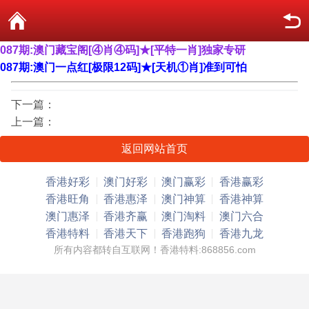
087期:澳门藏宝阁[④肖④码]★[平特一肖]独家专研
087期:澳门一点红[极限12码]★[天机①肖]准到可怕
下一篇：
上一篇：
返回网站首页
香港好彩
澳门好彩
澳门赢彩
香港赢彩
香港旺角
香港惠泽
澳门神算
香港神算
澳门惠泽
香港齐赢
澳门淘料
澳门六合
香港特料
香港天下
香港跑狗
香港九龙
所有内容都转自互联网！香港特料:868856.com