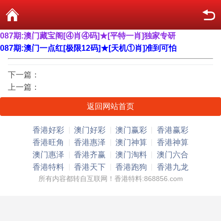
087期:澳门藏宝阁[④肖④码]★[平特一肖]独家专研
087期:澳门一点红[极限12码]★[天机①肖]准到可怕
下一篇：
上一篇：
返回网站首页
香港好彩
澳门好彩
澳门赢彩
香港赢彩
香港旺角
香港惠泽
澳门神算
香港神算
澳门惠泽
香港齐赢
澳门淘料
澳门六合
香港特料
香港天下
香港跑狗
香港九龙
所有内容都转自互联网！香港特料:868856.com