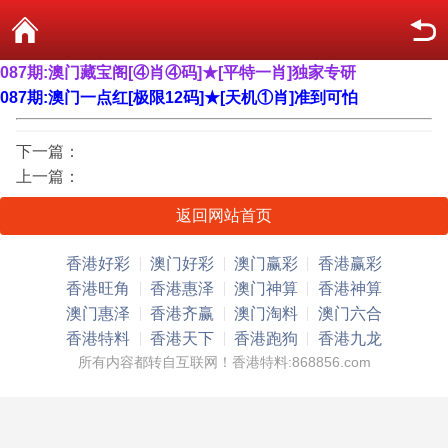
087期:澳门藏宝阁[④肖④码]★[平特一肖]独家专研
087期:澳门一点红[极限12码]★[天机①肖]准到可怕
下一篇：
上一篇：
返回网站首页
香港好彩
澳门好彩
澳门赢彩
香港赢彩
香港旺角
香港惠泽
澳门神算
香港神算
澳门惠泽
香港齐赢
澳门淘料
澳门六合
香港特料
香港天下
香港跑狗
香港九龙
所有内容都转自互联网！香港特料:868856.com