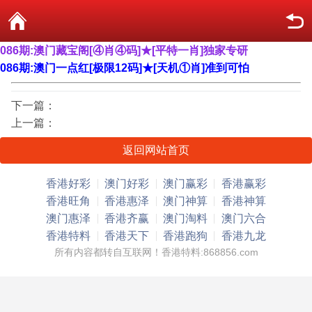
086期:澳门藏宝阁[④肖④码]★[平特一肖]独家专研
086期:澳门一点红[极限12码]★[天机①肖]准到可怕
下一篇：
上一篇：
返回网站首页
香港好彩
澳门好彩
澳门赢彩
香港赢彩
香港旺角
香港惠泽
澳门神算
香港神算
澳门惠泽
香港齐赢
澳门淘料
澳门六合
香港特料
香港天下
香港跑狗
香港九龙
所有内容都转自互联网！香港特料:868856.com