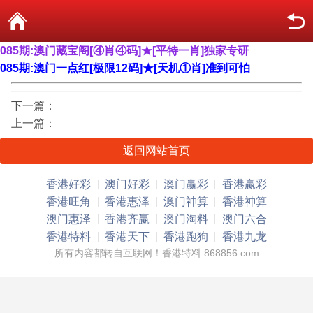
085期:澳门藏宝阁[④肖④码]★[平特一肖]独家专研
085期:澳门一点红[极限12码]★[天机①肖]准到可怕
下一篇：
上一篇：
返回网站首页
香港好彩
澳门好彩
澳门赢彩
香港赢彩
香港旺角
香港惠泽
澳门神算
香港神算
澳门惠泽
香港齐赢
澳门淘料
澳门六合
香港特料
香港天下
香港跑狗
香港九龙
所有内容都转自互联网！香港特料:868856.com