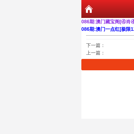
086期:澳门藏宝阁[④肖
086期:澳门一点红[极限
下一篇：
上一篇：