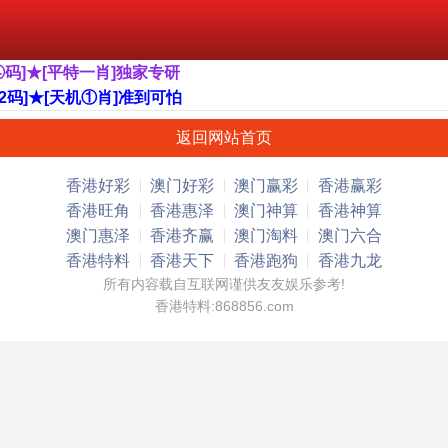
④码]★[平特一肖]独家专研
12码]★[天机①肖]准到可怕
返回网站首页
香港好彩
澳门好彩
澳门赢彩
香港赢彩
香港旺角
香港惠泽
澳门神算
香港神算
澳门惠泽
香港齐赢
澳门淘料
澳门六合
香港特料
香港天下
香港跑狗
香港九龙
所有内容载自互联网谨供友友娱乐参考!
香港特料:868856.com