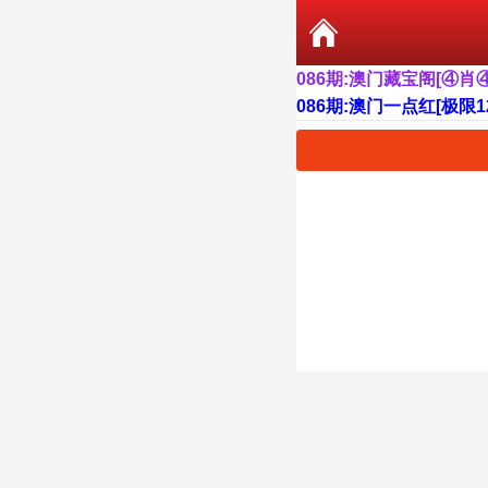
086期:澳门藏宝阁[④肖
086期:澳门一点红[极限