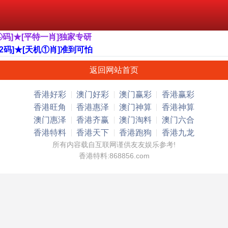
④码]★[平特一肖]独家专研
12码]★[天机①肖]准到可怕
返回网站首页
香港好彩
澳门好彩
澳门赢彩
香港赢彩
香港旺角
香港惠泽
澳门神算
香港神算
澳门惠泽
香港齐赢
澳门淘料
澳门六合
香港特料
香港天下
香港跑狗
香港九龙
所有内容载自互联网谨供友友娱乐参考!
香港特料:868856.com