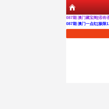
087期:澳门藏宝阁[④肖
087期:澳门一点红[极限