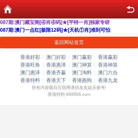
087期:澳门藏宝阁[④肖④码]★[平特一肖]独家专研
087期:澳门一点红[极限12码]★[天机①肖]准到可怕
返回网站首页
香港好彩
澳门好彩
澳门赢彩
香港赢彩
香港旺角
香港惠泽
澳门神算
香港神算
澳门惠泽
香港齐赢
澳门淘料
澳门六合
香港特料
香港天下
香港跑狗
香港九龙
所有内容载自互联网谨供友友娱乐参考!
香港特料:868856.com