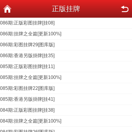
正版挂牌
086期:正版彩图挂牌[挂08]
086期:挂牌之全篇[更新100%]
086期:彩图挂牌29[图库版]
086期:香港另版掛牌[挂35]
085期:正版彩图挂牌[挂11]
085期:挂牌之全篇[更新100%]
085期:彩图挂牌22[图库版]
085期:香港另版掛牌[挂41]
084期:正版彩图挂牌[挂38]
084期:挂牌之全篇[更新100%]
084期:彩图挂牌26[图库版]