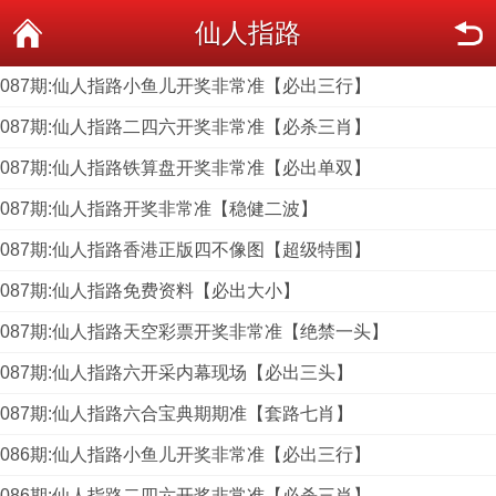
仙人指路
087期:仙人指路小鱼儿开奖非常准【必出三行】
087期:仙人指路二四六开奖非常准【必杀三肖】
087期:仙人指路铁算盘开奖非常准【必出单双】
087期:仙人指路开奖非常准【稳健二波】
087期:仙人指路香港正版四不像图【超级特围】
087期:仙人指路免费资料【必出大小】
087期:仙人指路天空彩票开奖非常准【绝禁一头】
087期:仙人指路六开采内幕现场【必出三头】
087期:仙人指路六合宝典期期准【套路七肖】
086期:仙人指路小鱼儿开奖非常准【必出三行】
086期:仙人指路二四六开奖非常准【必杀三肖】