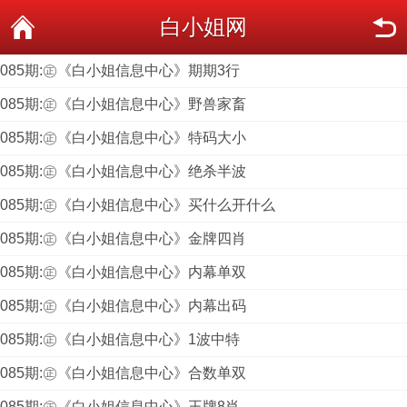
白小姐网
085期:㊣《白小姐信息中心》期期3行
085期:㊣《白小姐信息中心》野兽家畜
085期:㊣《白小姐信息中心》特码大小
085期:㊣《白小姐信息中心》绝杀半波
085期:㊣《白小姐信息中心》买什么开什么
085期:㊣《白小姐信息中心》金牌四肖
085期:㊣《白小姐信息中心》内幕单双
085期:㊣《白小姐信息中心》内幕出码
085期:㊣《白小姐信息中心》1波中特
085期:㊣《白小姐信息中心》合数单双
085期:㊣《白小姐信息中心》王牌8肖