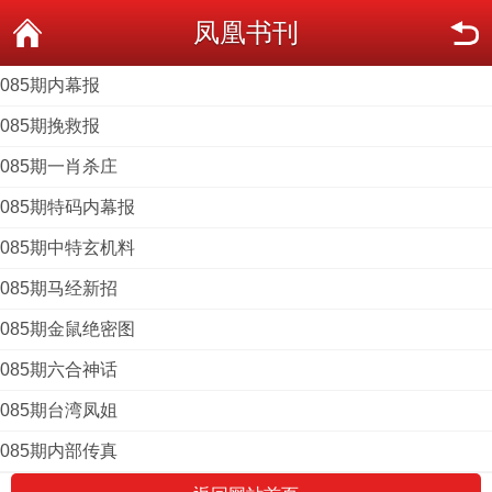
凤凰书刊
085期内幕报
085期挽救报
085期一肖杀庄
085期特码内幕报
085期中特玄机料
085期马经新招
085期金鼠绝密图
085期六合神话
085期台湾凤姐
085期内部传真