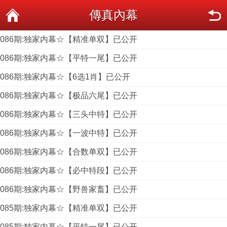
傳真內幕
086期:独家内幕☆【精准单双】已公开
086期:独家内幕☆【平特一尾】已公开
086期:独家内幕☆【6选1肖】已公开
086期:独家内幕☆【极品六尾】已公开
086期:独家内幕☆【三头中特】已公开
086期:独家内幕☆【一波中特】已公开
086期:独家内幕☆【合数单双】已公开
086期:独家内幕☆【必中特段】已公开
086期:独家内幕☆【野兽家畜】已公开
085期:独家内幕☆【精准单双】已公开
085期:独家内幕☆【平特一尾】已公开