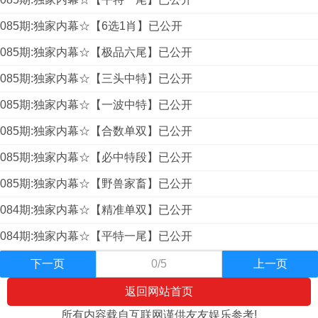
085期:独家内幕☆【6选1肖】已公开
085期:独家内幕☆【极品六尾】已公开
085期:独家内幕☆【三头中特】已公开
085期:独家内幕☆【一波中特】已公开
085期:独家内幕☆【合数单双】已公开
085期:独家内幕☆【必中特段】已公开
085期:独家内幕☆【野兽家畜】已公开
084期:独家内幕☆【精准单双】已公开
084期:独家内幕☆【平特一尾】已公开
下一页
0/5
上一页
返回网站首页
所有内容载自互联网谨供友友娱乐参考!