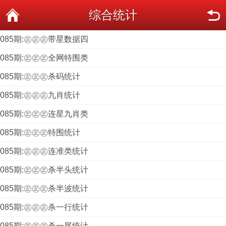
综合统计
085期:㊣㊣㊣带星数据四
085期:㊣㊣㊣全网特围类
085期:㊣㊣㊣杀码统计
085期:㊣㊣㊣九肖统计
085期:㊣㊣㊣连星九肖类
085期:㊣㊣㊣特围统计
085期:㊣㊣㊣连准类统计
085期:㊣㊣㊣杀半头统计
085期:㊣㊣㊣杀半波统计
085期:㊣㊣㊣杀一行统计
085期:㊣㊣㊣杀一尾统计