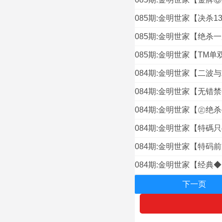
085期:金明世家【决杀1
085期:金明世家【绝杀
085期:金明世家【TM
084期:金明世家【二波
084期:金明世家【无错
084期:金明世家【㊣绝
084期:金明世家【特碼只
084期:金明世家【特码
084期:金明世家【经典
下一页