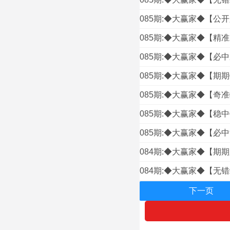
085期:◆大赢家◆【公
085期:◆大赢家◆【精
085期:◆大赢家◆【必
085期:◆大赢家◆【期
085期:◆大赢家◆【奇
085期:◆大赢家◆【稳
085期:◆大赢家◆【必
084期:◆大赢家◆【期
084期:◆大赢家◆【无
下一页