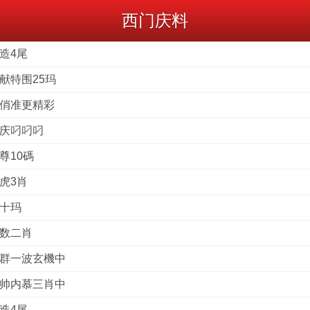
西门庆料
造4尾
献特围25玛
四俏准更精彩
小庆叼叼叼
尊10碼
虎3肖
狼十玛
神数二肖
社群一波玄機中
元帅内慕三肖中
造4尾