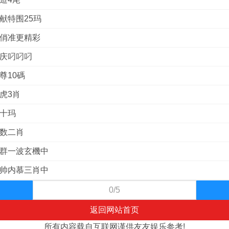
献特围25玛
四俏准更精彩
小庆叼叼叼
尊10碼
虎3肖
狼十玛
神数二肖
社群一波玄機中
元帅内慕三肖中
0/5
返回网站首页
所有内容载自互联网谨供友友娱乐参考!