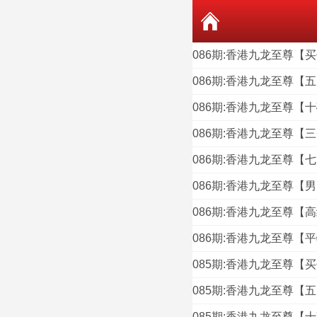
086期:香港九龙至尊【
086期:香港九龙至尊【
086期:香港九龙至尊【
086期:香港九龙至尊【
086期:香港九龙至尊【
086期:香港九龙至尊【
086期:香港九龙至尊【
086期:香港九龙至尊【
085期:香港九龙至尊【
085期:香港九龙至尊【
085期:香港九龙至尊【