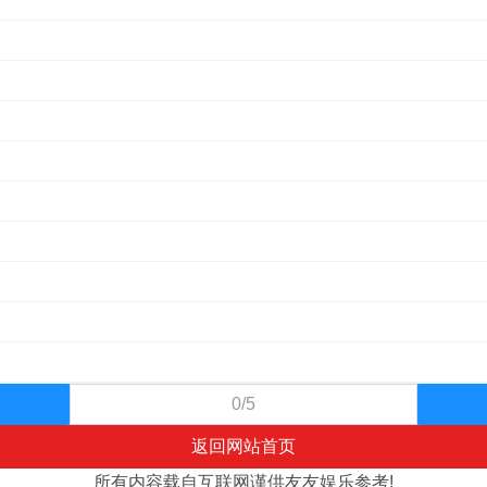
0/5
返回网站首页
所有内容载自互联网谨供友友娱乐参考!