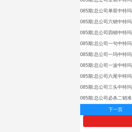
085期:总公司单双中特玛
085期:总公司六销中特玛
085期:总公司四销中特玛
085期:总公司一句中特玛
085期:总公司一玛中特玛
085期:总公司一波中特玛
085期:总公司六尾中特玛
085期:总公司三头中特玛
085期:总公司必杀二销准
下一页