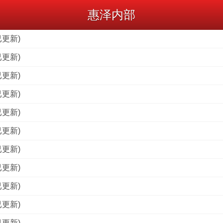
惠泽内部
已更新)
已更新)
已更新)
已更新)
已更新)
已更新)
已更新)
已更新)
已更新)
已更新)
已更新)