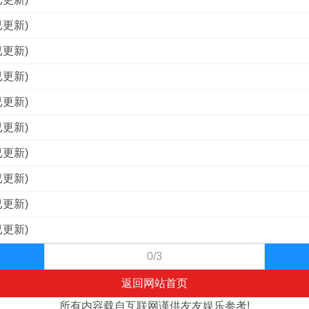
已更新)
已更新)
已更新)
已更新)
已更新)
已更新)
已更新)
已更新)
已更新)
0/3
返回网站首页
所有内容载自互联网谨供友友娱乐参考!