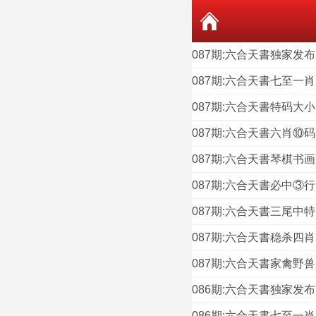
087期:六合天書独家发布
087期:六合天書七至一肖
087期:六合天書特码大小
087期:六合天書六肖⑩码
087期:六合天書琴棋书画
087期:六合天書必中③行
087期:六合天書三尾中特
087期:六合天書稳杀四肖
087期:六合天書家禽野兽
086期:六合天書独家发布
086期:六合天書七至一肖