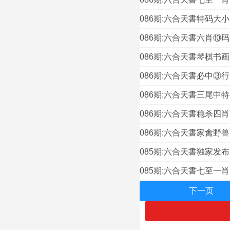
086期:六合天書特码大小
086期:六合天書六肖⑩码
086期:六合天書琴棋书画
086期:六合天書必中③行
086期:六合天書三尾中特
086期:六合天書稳杀四肖
086期:六合天書家禽野兽
085期:六合天書独家发布
085期:六合天書七至一肖
下一页