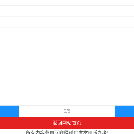
0/5
返回网站首页
所有内容载自互联网谨供友友娱乐参考!