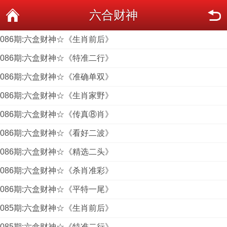
六合财神
086期:六盒财神☆《生肖前后》
086期:六盒财神☆《特准二行》
086期:六盒财神☆《准确单双》
086期:六盒财神☆《生肖家野》
086期:六盒财神☆《传真⑧肖》
086期:六盒财神☆《看好二波》
086期:六盒财神☆《精选二头》
086期:六盒财神☆《杀肖准彩》
086期:六盒财神☆《平特一尾》
085期:六盒财神☆《生肖前后》
085期:六盒财神☆《特准二行》