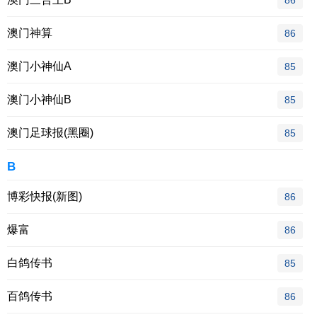
86
澳门神算
86
澳门小神仙A
85
澳门小神仙B
85
澳门足球报(黑圈)
85
B
博彩快报(新图)
86
爆富
86
白鸽传书
85
百鸽传书
86