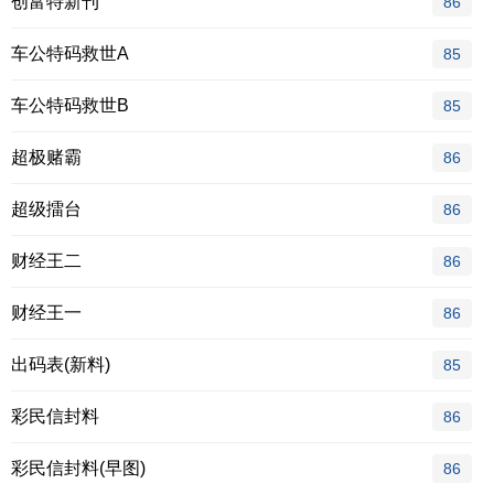
创富特新刊
86
车公特码救世A
85
车公特码救世B
85
超极赌霸
86
超级擂台
86
财经王二
86
财经王一
86
出码表(新料)
85
彩民信封料
86
彩民信封料(早图)
86