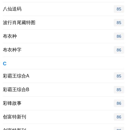
八仙送码
85
波行肖尾藏特图
85
布衣种
86
布衣种字
86
C
彩霸王综合A
85
彩霸王综合B
85
彩锋故事
86
创富特新刊
86