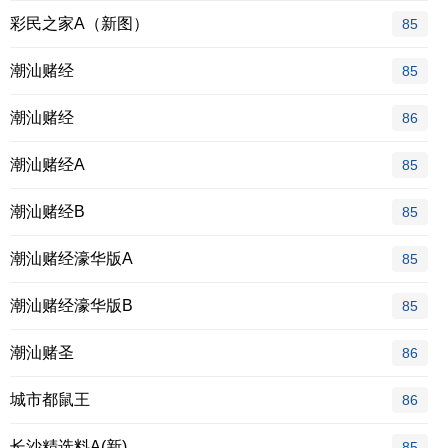
彩民之家A（新图）
85
潮汕赌经
85
潮汕赌经
86
潮汕赌经A
85
潮汕赌经B
85
潮汕赌经濠华版A
85
潮汕赌经濠华版B
85
潮汕赌圣
86
城市都鼠王
86
长沙精选料A(新)
85